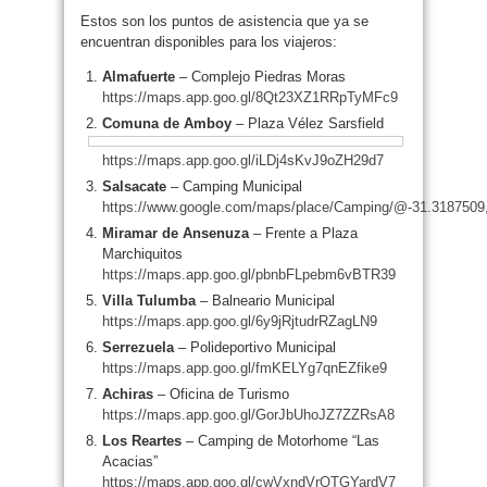
Estos son los puntos de asistencia que ya se
encuentran disponibles para los viajeros:
Almafuerte
– Complejo Piedras Moras
https://maps.app.goo.gl/8Qt23XZ1RRpTyMFc9
Comuna de Amboy
– Plaza Vélez Sarsfield
https://maps.app.goo.gl/iLDj4sKvJ9oZH29d7
Salsacate
– Camping Municipal
https://www.google.com/maps/place/Camping/@-31.3187509
Miramar de Ansenuza
– Frente a Plaza
Marchiquitos
https://maps.app.goo.gl/pbnbFLpebm6vBTR39
Villa Tulumba
– Balneario Municipal
https://maps.app.goo.gl/6y9jRjtudrRZagLN9
Serrezuela
– Polideportivo Municipal
https://maps.app.goo.gl/fmKELYg7qnEZfike9
Achiras
– Oficina de Turismo
https://maps.app.goo.gl/GorJbUhoJZ7ZZRsA8
Los Reartes
– Camping de Motorhome “Las
Acacias”
https://maps.app.goo.gl/cwVxndVrQTGYardV7