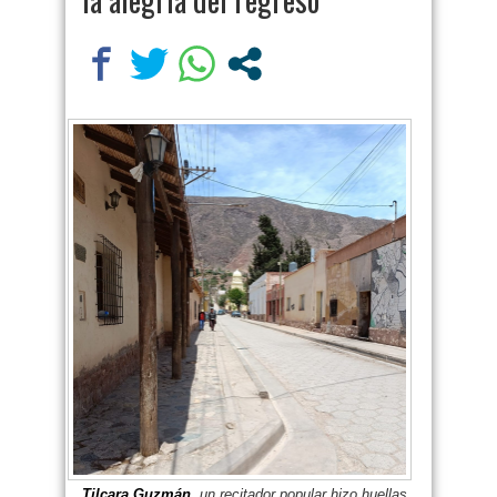
T
ilcara Guzmán
, un recitador popular hizo huellas