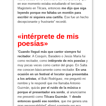
en ese momento estaba estudiando el terciario,
Magisterio en Tilcara, entonces
me dijo que siga
leyendo porque me faltaba un montón para
escribir ni siquiera una cartilla
. Ese fue un hecho
decepcionante y frustrante” recordó.
«intérprete de mis
poesías»
“
Cuando llegué más que cantor siempre fui
recitador
. A Cosquín, Baradero o Jesús María fui
como recitador, como
intérprete de mis poesías
y
muy pocas veces como cantor del grupo. En Salta
me conocen básicamente como recitador.
En una
ocasión en un festival el locutor que presentaba
a los artistas
, el Buki Rodríguez, me preguntó mi
nombre y le respondí que me llamaba Antonio
Guzmán, quizás
por el ruido de la música o
porque el presentador era sordo
, al anunciarme
me presentó como
Tilcara Guzmán
. Y
desde
entonces quedó ese nombre
, que me genera una
gran responsabilidad” afirmó sonriente por esa