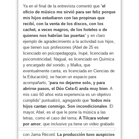
Ya en el final de la entrevista comentó que “
el
oficio de músico me sirvió para ser feliz porque
mis hijos estudiaron con las propinas que
recibí, con la venta de los discos, con los
cachet, a veces magros, de los hoteles o de
quienes nos habrían las puertas
” y en claro
ejemplo de agradecimiento a la actividad sus hijos,
que tienen sus profesiones (Abel de 25 es
licenciado en psicopedagogía, Irupé, licenciada en
psicomotricidad, Nagual, es licenciado en Química
y encargado del sonido, y Malka, que
eventualmente canta, es licenciada en Ciencias de
la Educación), se hacen un espacio para
acompañarlo, “
para no dejarme solo, y para
abrirse pasos, el Dúo Cela-G anda muy bien
. A
mis casi 60 años esta experiencia es un objetivo
cumplido” puntualizó, agregando que “
todos mis
hijos cantan conmigo. Son incondicionales
. El
mayor, Abel, es el que le pone la música a las
letras, como el caso del tema;
A Tilcara volver
por amor
, que inclusive ya tiene un video grabado
con Jama Récord.
La producción tuvo auspicios