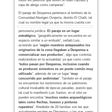
todos les pedimos que lleven un buen calzado y
ropa de abrigo como camperas”.
El paraje de Despensa pertenece al territorio de la
Comunidad Aborigen Ovejería, distrito El Chañi, tal
cual su
nombre legal ya que la misma cuenta con
personería jurídica.
El paraje es un lugar
estratégico
, “geográficamente se encuentra en un
espacio similar a un embudo”, señaló Luis,
acotando que “
según nuestros antepasados los
originarios de la zona llegaban a Despensa a
comercializar sus productos
”, algo que continúa
realizándose en la actualidad, ya que como contó
“
todos pasan por Despensa, inclusive cuando
se producen siniestros es un punto común muy
utilizado
”, además de ser un lugar “
muy
concurrido por andinistas
”. También en el paraje
se encuentran los testimonios de un patrimonio
cultural invaluable de épocas pasadas, puesto que,
tal cual lo manifestó Luis Santos, en el sitio se
pueden encontrar “
muchos restos arqueológicos
tales como flechas, huesos y pinturas
rupestres
”. Alrededor de 26 familias son las que
actualmente residen en Despensa, y las que, como