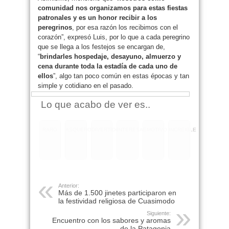
comunidad nos organizamos para estas fiestas
patronales y es un honor recibir a los
peregrinos
, por esa razón los recibimos con el
corazón”, expresó Luis, por lo que a cada peregrino
que se llega a los festejos se encargan de,
“
brindarles hospedaje, desayuno, almuerzo y
cena durante toda la estadía de cada uno de
ellos
”, algo tan poco común en estas épocas y tan
simple y cotidiano en el pasado.
Lo que acabo de ver es..
RARO
ASQUEROSO
DIVERTIDO
INTERESANTE
EMOTIVO
INCREIBLE
Anterior:
Más de 1.500 jinetes participaron en
la festividad religiosa de Cuasimodo
Siguiente:
Encuentro con los sabores y aromas
de la Patagonia