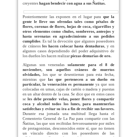
creyentes
hagan bendecir con agua a sus Ñatitas.
Posteriormente las exponen en el lugar para
que la
gente le lleve sus ofrendas tales como pétalos de
flores, coronas de flores, hojas de coca, cigarrillos y
otros elementos como chulos, sombreros, anteojos y
hasta serenatas en agradecimiento a sus pedidos
cumplidos
. Es tal la devoción que algunos poseedores
de cráneos
les hacen colocar hasta dentaduras
, y en
algunos casos dependiendo del poder adquisitivo de
los dueños les hacen realizar
piezas dentarias de oro.
Algunas son veneradas
solamente para el 8 de
noviembre, son aquellos cráneos de muertos
olvidados,
los que se desentierran para esta fecha,
mientras que
las que pertenecen a un dueño en
particular, la veneración es permanente
ya que son
colocadas en urnas, cajas de cartón o madera y puestas
en un altar dentro de la casa. Se dice que en estos casos
se
les debe prender velas, poner flores y compartir
coca y alcohol todos los lunes, para mantenerlas
satisfechas y evitar su ira a fin de recibir sus favores.
Durante esa jornada una multitud llega hasta el
Cementerio General de La Paz para compartir con las
Ñatitas, las que son recibidas fervorosamente por miles
de protagonistas, desconocidos entre sí, que no tienen
un vínculo directo con los poseedores de las