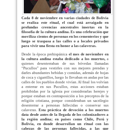
Cada 8 de noviembre en varias ciudades de Bolivia
se realiza este ritual, el cual está arraigado en
profundas creencias ancestrales insertas en la
filosofía de la cultura andina. Es una celebración que
moviliza cientos de personas en los cementerios y que
luego se traspasa a las calles o a locales privados
para vivir una fiesta en honor a las calaveras.
Desde la época prehispánica
el mes de noviembre en
la cultura andina estaba dedicado a los muertos,
a
quienes desenterraban de sus bóvedas llamadas
“Pucullos” para vestirles con sus mejores prendas y
darles abundantes bebidas y comidas, además de hojas
de coca y cigarrillos, luego lo llevaban en andas por las
calles de los pueblos donde vivían. Al final los volvían
a enterrar en sus Pucullos, estas acciones estaban
prohibidas por la iglesia por considerarlas herejes y
porque estaban en contraposición a los preceptos de la
religión cristiana, porque consideraban un sacrilegio
desenterrar a personas fallecidas o conservar sus
calaveras.
Esta práctica de devoción a los muertos
data desde antes de la llegada de los colonizadores a
la región andina; en países como Chile, Perú y
Bolivia, en donde desarrollan un ritual con las
cabezas de las personas fallecidas, a las que