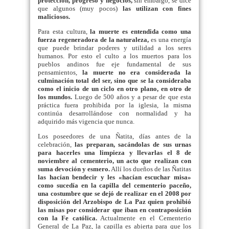
protección, progreso y negocios,
sin embargo, se dice
que algunos (muy pocos)
las utilizan con fines
maliciosos.
Para esta cultura,
la muerte es entendida como una
fuerza regeneradora de la naturaleza,
es una energía
que puede brindar poderes y utilidad a los seres
humanos. Por esto el culto a los muertos para los
pueblos andinos fue eje fundamental de sus
pensamientos,
la muerte no era considerada la
culminación total del ser, sino que se la consideraba
como el inicio de un ciclo en otro plano, en otro de
los mundos.
Luego de 500 años y a pesar de que esta
práctica fuera prohibida por la iglesia, la misma
continúa desarrollándose con normalidad y ha
adquirido más vigencia que nunca.
Los poseedores de una Ñatita, días antes de la
celebración,
las preparan, sacándolas de sus urnas
para hacerles una limpieza y llevarlas el 8 de
noviembre al cementerio, un acto que realizan con
suma devoción y esmero.
Allí los dueños de las Ñatitas
las hacían bendecir y les «hacían escuchar misa»
como sucedía en la capilla del cementerio paceño,
una costumbre que se dejó de realizar en el 2008 por
disposición del Arzobispo de La Paz quien prohibió
las misas por considerar que iban en contraposición
con la Fe católica.
Actualmente en el Cementerio
General de La Paz, la capilla es abierta para que los