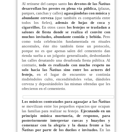
Al retirarse del campo santo
los devotos de las Ñatitas
desarrollan los prestes en plena vía pública,
(plazas,
parques, canchas
y calles)
agasajándolas con música y
abundante cerveza
(que también es compartida entre
todos los fieles),
además de hojas de coca y
cigarrillos.
En otros casos
los festejos se trasladan a
salones de fiesta donde se realiza el convite con
muchos invitados, abundante comida y bebida.
Pero
como toda celebración fundamentada en rituales
ancestrales, éste rito también tiene un protocolo,
porque no es que apenas salen del cementerio dan
rienda suelta a un jolgorio generalizado, desbordando
las calles desatando una desaforada fiesta pública. Al
contrario,
todo es realizado con mucho respeto no
solo hacia las Ñatitas sino entre los actores del
festejo,
en el lugar de encuentro se continúa
rindiéndoles culto, encendiéndoles velas, dándoles
cerveza y depositándoles las mismas ofrendas que les
ofrecieron en el cementerio.
Los músicos contratados para agasajar a las Ñatitas
se movilizan entre los pequeños espacios que ocupan
las familias para realizar su festejo.
Ejecutando en un
principio música mortuoria, de responso, para
posteriormente interpretar cuecas y huayños y
comenzar con la alegría y la danza frente a las
Ñatitas por parte de los dueños e invitados.
En las