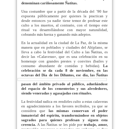
denominan cariñosamente Ñatitas.
Una costumbre que a partir de la década del ’90 fue
expuesta públicamente por quienes la practican y
desde entonces ya nadie tiene temor de profesar este
culto a los muertos, al contrario, con el tiempo este
ritual va desarrollándose con mayor naturalidad,
cobrando más fuerza y ganando más adeptos.
En la actualidad en la ciudad de La Paz, de la misma
manera que en poblados y ciudades del Altiplano, se
lleva a cabo la festividad del Culto a las Ñatitas, es
decir las «Calaveras», que es una celebración en su
homenaje con grandes prestes y convites (bailes y
consumo abundante de comidas y bebidas).
La
celebración se da cada 8 de noviembre, en las
octavas del Día de los
Difuntos, ese día, las Ñatitas
pasan del ámbito privado al público, adueñándose
del espacio de los cementerios y sus alrededores,
siendo veneradas y agasajadas con rituales.
La festividad radica en rendirles culto a estas calaveras
en agradecimiento a los favores recibidos, ya que se
considera que
las
mismas conservan el poder
inmaterial del espíritu, transformándose en objetos
sagrados para quienes profesan y siguen esta
creencia.
A las Ñatitas se les pide por
trabajo, amor,