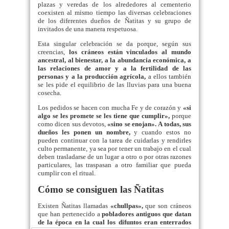
plazas y veredas de los alrededores al cementerio
coexisten al mismo tiempo las diversas celebraciones
de los diferentes dueños de Ñatitas y su grupo de
invitados de una manera respetuosa.
Esta singular celebración se da porque, según sus
creencias,
los cráneos están vinculados al mundo
ancestral, al bienestar, a la abundancia económica, a
las relaciones de amor y a la fertilidad de las
personas y a la producción agrícola,
a ellos también
se les pide el equilibrio de las lluvias para una buena
cosecha.
Los pedidos se hacen con mucha Fe y de corazón y
«si
algo se les promete se les tiene que cumplir»,
porque
como dicen sus devotos,
«sino se enojan».
A todas, sus
dueños les ponen un nombre,
y cuando estos no
pueden continuar con la tarea de cuidarlas y rendirles
culto permanente, ya sea por tener un trabajo en el cual
deben trasladarse de un lugar a otro o por otras razones
particulares, las traspasan a otro familiar que pueda
cumplir con el ritual.
Cómo se consiguen las Ñatitas
Existen Ñatitas llamadas
«chullpas»,
que son cráneos
que han pertenecido a
pobladores antiguos que datan
de la época en la
cual los difuntos eran enterrados