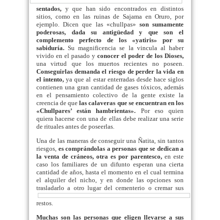
sentados,
y que han sido encontrados en distintos
sitios, como en las ruinas de Sajama en Oruro, por
ejemplo. Dicen que las «chullpas»
son sumamente
poderosas, dada su antigüedad y que son el
complemento perfecto de los «yatiris» por su
sabiduría.
Su magnificencia se la vincula al haber
vivido en el pasado y
conocer el poder de los Dioses,
una virtud que los muertos recientes no poseen.
Conseguirlas demanda el riesgo de perder la vida en
el intento,
ya que al estar enterradas desde hace siglos
contienen una gran cantidad de gases tóxicos, además
en el pensamiento colectivo de la gente existe la
creencia de que
las calaveras que se encuentran en los
«Chullpares’ están hambrientas».
Por eso quien
quiera hacerse con una de ellas debe realizar una serie
de rituales antes de poseerlas.
Una de las maneras de conseguir una Ñatita, sin tantos
riesgos,
es comprándolas a personas que se dedican a
la venta de cráneos, otra es por parentesco,
en este
caso los familiares de un difunto esperan una cierta
cantidad de años, hasta el momento en el cual termina
el alquiler del nicho, y en donde las opciones son
trasladarlo a otro lugar del cementerio o cremar
sus
restos.
Muchas son las personas que eligen llevarse a sus