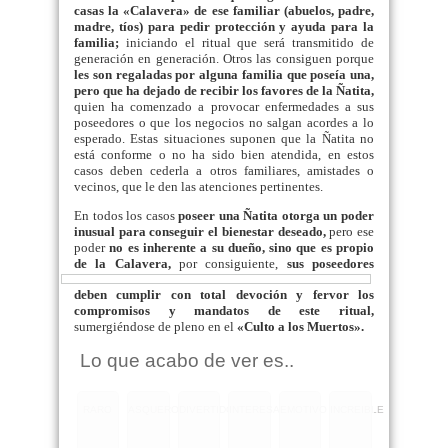
casas la «Calavera» de ese familiar (abuelos, padre,
madre, tíos) para pedir protección y ayuda para la
familia;
iniciando el ritual que será transmitido de
generación en generación. Otros las consiguen porque
les son regaladas por alguna familia que poseía una,
pero que ha dejado de recibir los favores de la Ñatita,
quien ha comenzado a provocar enfermedades a sus
poseedores o que los negocios no salgan acordes a lo
esperado. Estas situaciones suponen que la Ñatita no
está conforme o no ha sido bien atendida, en estos
casos deben cederla a otros familiares, amistades o
vecinos, que le den las atenciones pertinentes.
En todos los casos
poseer una Ñatita otorga un poder
inusual para conseguir el bienestar deseado,
pero ese
poder
no es inherente a su dueño, sino que es propio
de la
Calavera,
por consiguiente,
sus poseedores
deben cumplir con total devoción y fervor los
compromisos y mandatos de este ritual,
sumergiéndose de pleno en el
«Culto a los Muertos».
Lo que acabo de ver es..
RARO
ASQUEROSO
DIVERTIDO
INTERESANTE
EMOTIVO
INCREIBLE