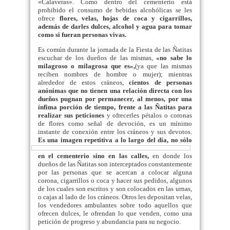
«Calaveras». Como dentro del cementerio está
prohibido el consumo de bebidas alcohólicas se les
ofrece
flores, velas, hojas de coca y cigarrillos,
además de darles dulces, alcohol y agua para tomar
como si fueran personas vivas.
Es común durante la jornada de la Fiesta de las Ñatitas
escuchar de los dueños de las mismas,
«no sabe lo
milagroso o milagrosa que es»,
(ya que las mismas
reciben nombres de hombre o mujer); mientras
alrededor de estos cráneos,
cientos de personas
anónimas que no tienen una relación directa con los
dueños pugnan por permanecer, al menos, por una
ínfima porción de tiempo, frente a las Ñatitas para
realizar sus peticiones
y ofrecerles pétalos o coronas
de flores como señal de devoción, es un mínimo
instante de conexión entre los cráneos y sus devotos.
Es una imagen repetitiva a lo largo del día,
no
sólo
en el cementerio sino en las calles,
en donde los
dueños de las Ñatitas son interceptados constantemente
por las personas que se acercan a colocar alguna
corona, cigarrillos o coca y hacer sus pedidos, algunos
de los cuales son escritos y son colocados en las urnas,
o cajas al lado de los cráneos. Otros les depositan velas,
los vendedores ambulantes sobre todo aquellos que
ofrecen dulces, le ofrendan lo que venden, como una
petición de progreso y abundancia para su negocio.