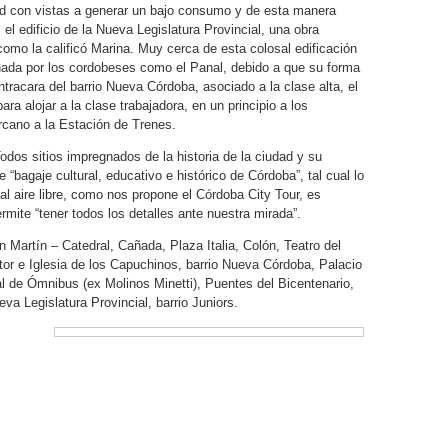
ad con vistas a generar un bajo consumo y de esta manera
el edificio de la Nueva Legislatura Provincial, una obra
como la calificó Marina. Muy cerca de esta colosal edificación
ada por los cordobeses como el Panal, debido a que su forma
racara del barrio Nueva Córdoba, asociado a la clase alta, el
ara alojar a la clase trabajadora, en un principio a los
ercano a la Estación de Trenes.
odos sitios impregnados de la historia de la ciudad y su
 “bagaje cultural, educativo e histórico de Córdoba”, tal cual lo
 al aire libre, como nos propone el Córdoba City Tour, es
mite “tener todos los detalles ante nuestra mirada”.
 Martín – Catedral, Cañada, Plaza Italia, Colón, Teatro del
or e Iglesia de los Capuchinos, barrio Nueva Córdoba, Palacio
 de Ómnibus (ex Molinos Minetti), Puentes del Bicentenario,
a Legislatura Provincial, barrio Juniors.