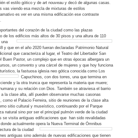
én el estilo gótico y de art nouveau y decó de algunas casas.
s vas viendo esa mezcla de mixturas de estilos
llamativo es ver en una misma edificación ese contraste
.
 importantes del corazón de la ciudad como las plazas
o de los edificios más altos de 30 pisos y una altura de 110
una
8 y que en el año 2020 fueran declaradas Patrimonio Natural
cional que caracteriza al lugar, el Teatro del Libertador San
del Buen Pastor, un complejo que en otras épocas albergara un
cursos, un convento y una cárcel de mujeres y que hoy funciona
 turístico, la fastuosa iglesia neo gótica conocida como Los
Capuchinos, con dos torres, una que termina
en
ciende y la otra trunca que representa la materia que muere;
humana y su relación con Dios. También se atraviesa el barrio
r a la clase alta, allí pueden observarse muchas casonas
, como el Palacio Ferreira, sitio de reuniones de la clase alta
o sitio cultural y museístico, continuando por el Parque
a natural sino por ser el principal pulmón verde de la ciudad
se visita antiguas edificaciones que han sido revalidadas
en donde actualmente opera la Nueva
Terminal de Ómnibus
ectura de la ciudad
ones antiguas sino además de nuevas edificaciones que tienen