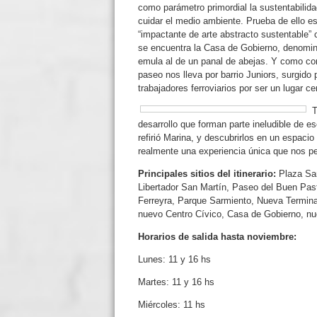
como parámetro primordial la sustentabilid
cuidar el medio ambiente. Prueba de ello es 
“impactante de arte abstracto sustentable” 
se encuentra la Casa de Gobierno, denomin
emula al de un panal de abejas. Y como cont
paseo nos lleva por barrio Juniors, surgido p
trabajadores ferroviarios por ser un lugar c
T
desarrollo que forman parte ineludible de ese
refirió Marina, y descubrirlos en un espacio
realmente una experiencia única que nos per
Principales sitios del itinerario:
Plaza San
Libertador San Martín, Paseo del Buen Past
Ferreyra, Parque Sarmiento, Nueva Terminal
nuevo Centro Cívico, Casa de Gobierno, nuev
Horarios de salida hasta noviembre:
Lunes: 11 y 16 hs
Martes: 11 y 16 hs
Miércoles: 11 hs