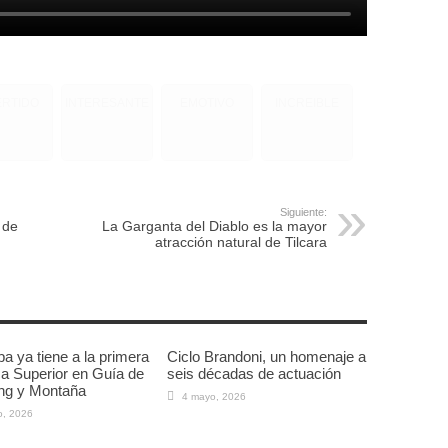
ERTIDO
INTERESANTE
EMOTIVO
INCREIBLE
Siguiente:
 de
La Garganta del Diablo es la mayor
atracción natural de Tilcara
a ya tiene a la primera
Ciclo Brandoni, un homenaje a
a Superior en Guía de
seis décadas de actuación
ng y Montaña
4 mayo, 2026
o, 2026