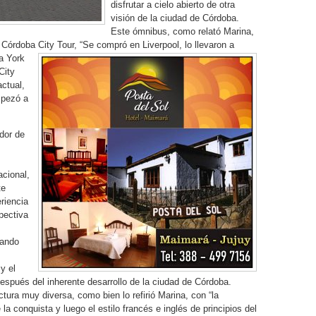
disfrutar a cielo abierto de otra
visión de la ciudad de Córdoba.
Este ómnibus, como relató Marina,
 Córdoba City Tour, “Se compró en Liverpool, lo llevaron a
a York
City
ctual,
mpezó a
edor de
acional,
te
riencia
pectiva
lando
y el
espués del inherente desarrollo de la ciudad de Córdoba.
tura muy diversa, como bien lo refirió Marina, con “la
la conquista y luego el estilo francés e inglés de principios del