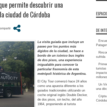
 que permite descubrir una
 la ciudad de Córdoba
ESPACI
DE INT
Encue
La visita guiada que incluye un
Patagon
paseo por los puntos m
á
s
á
lgidos de la ciudad, se hace a
Rincon
bordo de un ic
ó
nico bus ingl
é
s
sufrida
de dos pisos, una experiencia
Prime
inigualable para conocer la
turista
particular fisonom
í
a de esta
impacto
metr
ó
poli hist
ó
rica de Argentina.
millone
El City Tour comenzó hace 24 años
Un Vi
como una apuesta diferente a los
una dé
guiados tradicionales utilizando un
coche original inglés Double Decker,
Cripta
de dos pisos, sin techo, del año
Córdoba
1964, proponiendo al turista