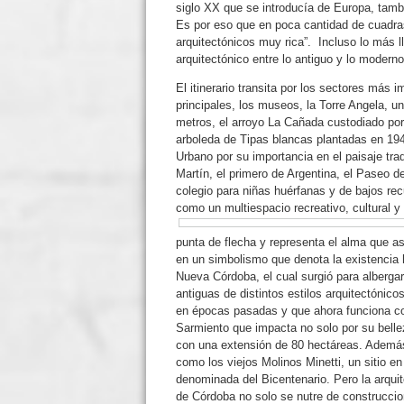
siglo XX que se introducía de Europa, tambi
Es por eso que en poca cantidad de cuadra
arquitectónicos muy rica”. Incluso lo más 
arquitectónico entre lo antiguo y lo moderno
El itinerario transita por los sectores más
principales, los museos, la Torre Angela, un
metros, el arroyo La Cañada custodiado por
arboleda de Tipas blancas plantadas en 194
Urbano por su importancia en el paisaje tradi
Martín, el primero de Argentina, el Paseo 
colegio para niñas huérfanas y de bajos re
como un multiespacio recreativo, cultural y
punta de flecha y representa el alma que as
en un simbolismo que denota la existencia 
Nueva Córdoba, el cual surgió para alberga
antiguas de distintos estilos arquitectónicos
en épocas pasadas y que ahora funciona com
Sarmiento que impacta no solo por su bellez
con una extensión de 80 hectáreas. Además 
como los viejos Molinos Minetti, un sitio 
denominada del Bicentenario. Pero la arquit
de Córdoba no solo se nutre de construcci