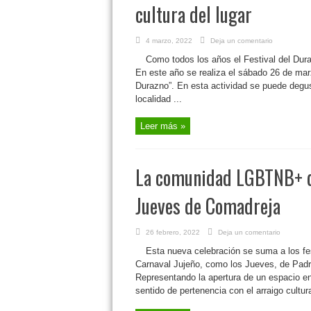
cultura del lugar
4 marzo, 2022
Deja un comentario
Como todos los años el Festival del Dura
En este año se realiza el sábado 26 de marzo
Durazno”. En esta actividad se puede degus
localidad ...
Leer más »
La comunidad LGBTNB+ de
Jueves de Comadreja
26 febrero, 2022
Deja un comentario
Esta nueva celebración se suma a los fes
Carnaval Jujeño, como los Jueves, de Padr
Representando la apertura de un espacio en 
sentido de pertenencia con el arraigo cultura