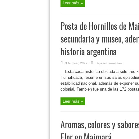
Leer más »
Posta de Hornillos de Mai
secundaria y museo, adem
historia argentina
3 febrero, 2022
Deja un comentario
Esta casa histórica ubicada a solo tres 
Humahuaca, resume en sus salas episodios d
estabilidad nacional, además de exponer su
colonial. También fue una de las 172 postas 
Leer más »
Aromas, colores y sabores
Flor en Maimará