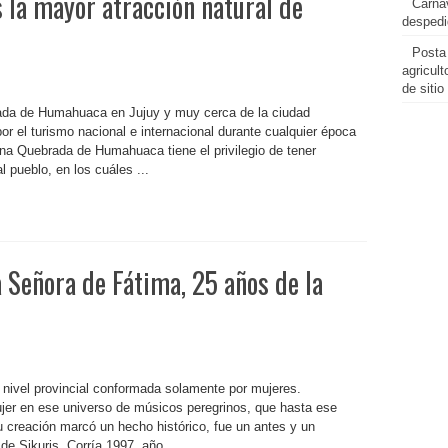
 la mayor atracción natural de
Carnav
despedi
Posta
agricul
de sitio
rada de Humahuaca en Jujuy y muy cerca de la ciudad
or el turismo nacional e internacional durante cualquier época
ena Quebrada de Humahuaca tiene el privilegio de tener
l pueblo, en los cuáles ...
 Señora de Fátima, 25 años de la
 nivel provincial conformada solamente por mujeres.
jer en ese universo de músicos peregrinos, que hasta ese
 creación marcó un hecho histórico, fue un antes y un
e Sikuris. Corría 1997, año ...