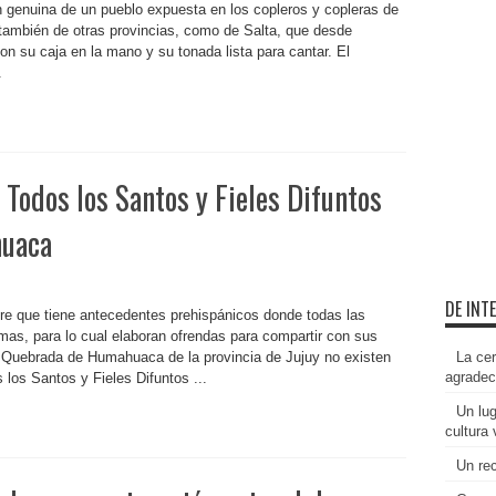
n genuina de un pueblo expuesta en los copleros y copleras de
y también de otras provincias, como de Salta, que desde
 su caja en la mano y su tonada lista para cantar. El
.
 Todos los Santos y Fieles Difuntos
huaca
DE INT
re que tiene antecedentes prehispánicos donde todas las
almas, para lo cual elaboran ofrendas para compartir con sus
a Quebrada de Humahuaca de la provincia de Jujuy no existen
La ce
agradec
 los Santos y Fieles Difuntos ...
Un lug
cultura
Un rec