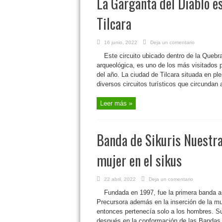
La Garganta del Diablo es
Tilcara
16 junio, 2022
Deja un comentario
Este circuito ubicado dentro de la Queb
arqueológica, es uno de los más visitados p
del año. La ciudad de Tilcara situada en pl
diversos circuitos turísticos que circundan a
Leer más »
Banda de Sikuris Nuestra
mujer en el sikus
22 abril, 2022
Deja un comentario
Fundada en 1997, fue la primera banda a
Precursora además en la inserción de la mu
entonces pertenecía solo a los hombres. Su
después en la conformación de las Bandas d